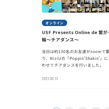
オンライン
USF Presents Online de 繋
輪～チアダンス～
当日は約130名のお友達がzoomで
り、NiziUの「Poppin'Shakin'」
わせてチアダンスを行いました。
2021.06.13