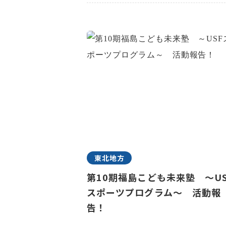
東北地方
第10期福島こども未来塾 ～US
スポーツプログラム～ 活動報
告！