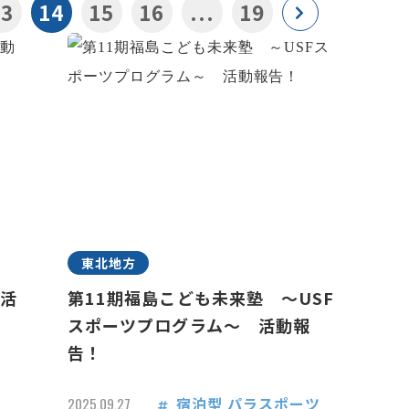
13
14
15
16
...
19
東北地方
 活
第11期福島こども未来塾 ～USF
スポーツプログラム～ 活動報
告！
宿泊型
パラスポーツ
2025.09.27