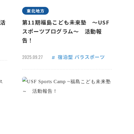
東北地方
 活
第11期福島こども未来塾 ～USF
スポーツプログラム～ 活動報
告！
宿泊型
パラスポーツ
2025.09.27