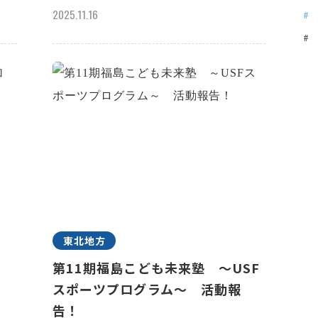
2025.11.16
東北地方
n
第11期福島こども未来塾 ～USF
スポーツプログラム～ 活動報
告！