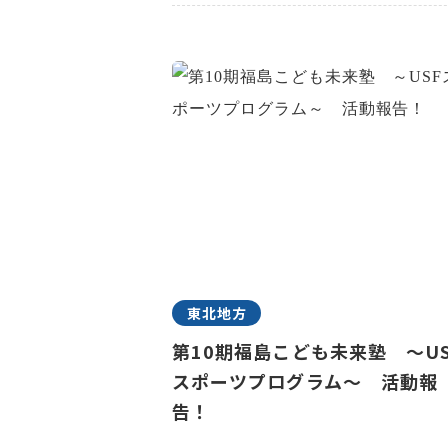
東北地方
第10期福島こども未来塾 ～US
スポーツプログラム～ 活動報
告！