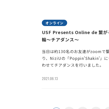
オンライン
USF Presents Online de 繋
輪～チアダンス～
当日は約130名のお友達がzoomで
り、NiziUの「Poppin'Shakin'」
わせてチアダンスを行いました。
2021.06.13