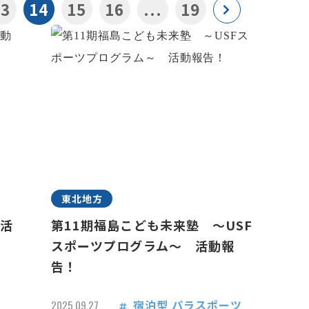
13
14
15
16
...
19
東北地方
 活
第11期福島こども未来塾 ～USF
スポーツプログラム～ 活動報
告！
宿泊型
パラスポーツ
2025.09.27