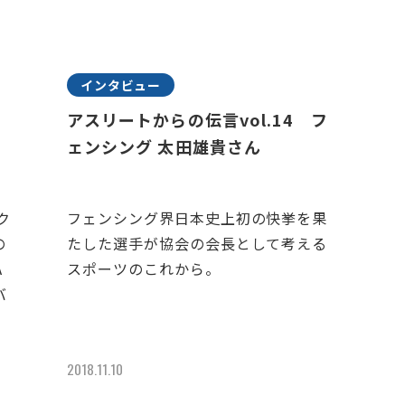
インタビュー
アスリートからの伝言vol.14 フ
ェンシング 太田雄貴さん
ク
フェンシング界日本史上初の快挙を果
の
たした選手が協会の会長として考える
A
スポーツのこれから。
バ
2018.11.10