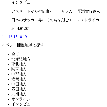
インタビュー
アスリートからの伝言vol.3 サッカー 平瀬智行さん
日本のサッカー界にその名を刻むエースストライカー・
2014.01.07
1
...
16
17
18
19
イベント開催地域で探す
全て
北海道地方
東北地方
関東地方
中部地方
近畿地方
中国地方
四国地方
九州地方
オンライン
インタビュー