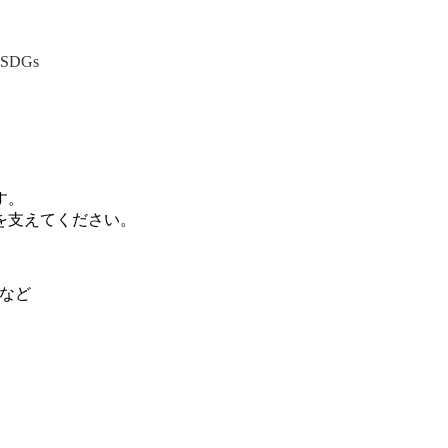
SDGs
。
す。
を支えてください。
フなど