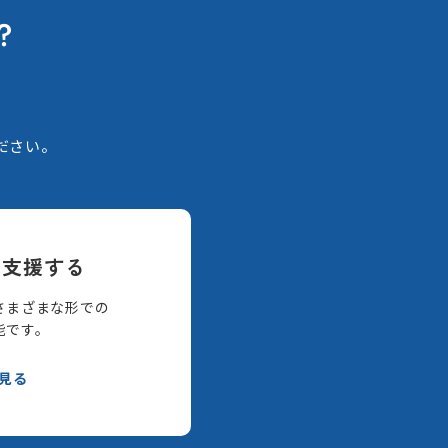
？
。
ださい。
て支援する
さまざまな形での
能です。
見る