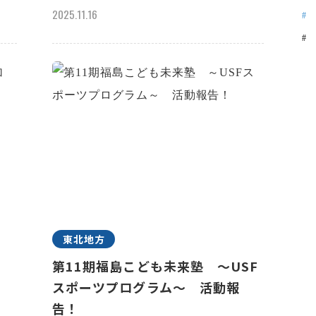
2025.11.16
東北地方
n
第11期福島こども未来塾 ～USF
スポーツプログラム～ 活動報
告！