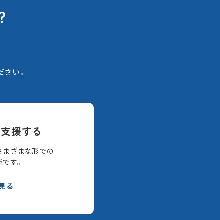
？
。
ださい。
て支援する
さまざまな形での
能です。
見る