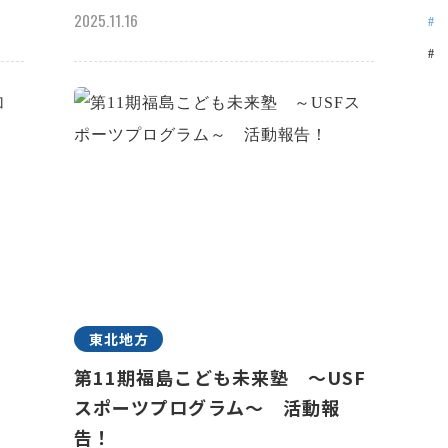
2025.11.16
東北地方
n
第11期福島こども未来塾 ～USF
スポーツプログラム～ 活動報
告！