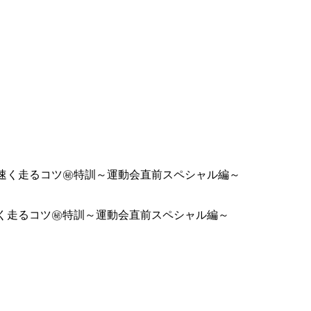
い⁉"速く走るコツ㊙特訓～運動会直前スペシャル編～