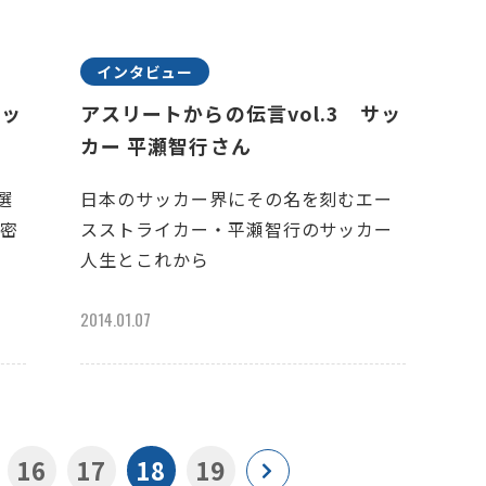
インタビュー
サッ
アスリートからの伝言vol.3 サッ
カー 平瀬智行さん
選
日本のサッカー界にその名を刻むエー
秘密
スストライカー・平瀬智行のサッカー
人生とこれから
2014.01.07
16
17
18
19