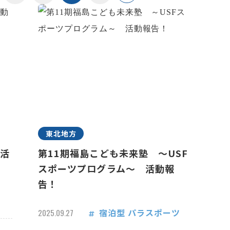
東北地方
 活
第11期福島こども未来塾 ～USF
スポーツプログラム～ 活動報
告！
宿泊型
パラスポーツ
2025.09.27