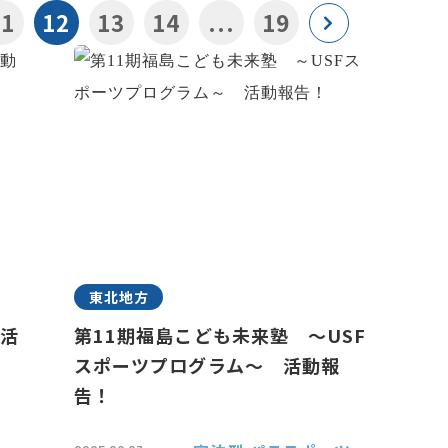
11
12
13
14
...
19
東北地方
 活
第11期福島こども未来塾 ～USF
スポーツプログラム～ 活動報
告！