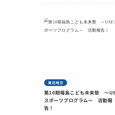
東北地方
第10期福島こども未来塾 ～US
スポーツプログラム～ 活動報
告！