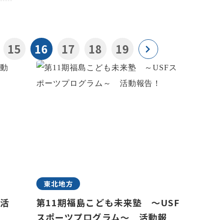
15
16
17
18
19
東北地方
 活
第11期福島こども未来塾 ～USF
スポーツプログラム～ 活動報