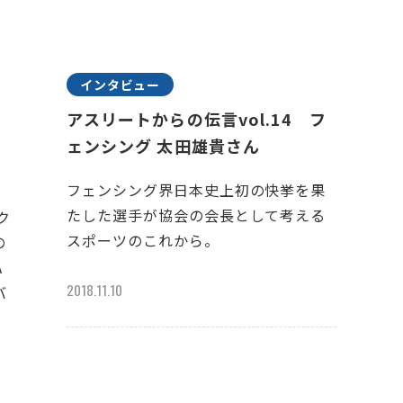
インタビュー
アスリートからの伝言vol.14 フ
ェンシング 太田雄貴さん
フェンシング界日本史上初の快挙を果
たした選手が協会の会長として考える
ク
スポーツのこれから。
の
A
2018.11.10
バ