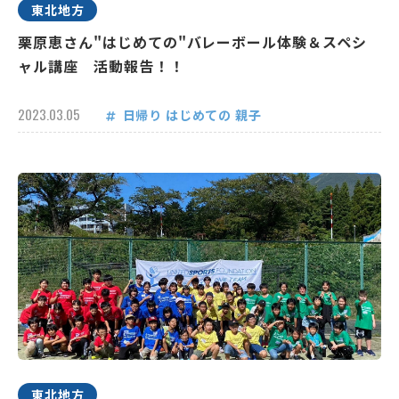
東北地方
栗原恵さん"はじめての"バレーボール体験＆スペシ
ャル講座 活動報告！！
2023.03.05
日帰り
はじめての
親子
東北地方