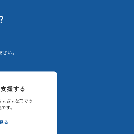
？
。
ださい。
て支援する
さまざまな形での
能です。
見る