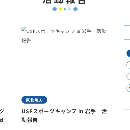
東北地方
ラグ
USFスポーツキャンプ in 岩手 活
d
動報告