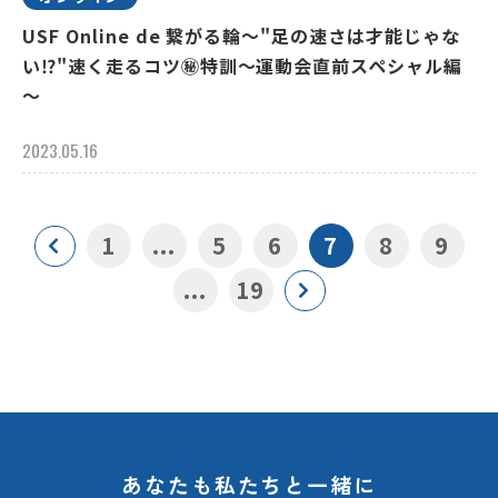
USF Online de 繋がる輪～"足の速さは才能じゃな
い⁉"速く走るコツ㊙特訓～運動会直前スペシャル編
～
2023.05.16
1
...
5
6
7
8
9
...
19
あなたも私たちと一緒に