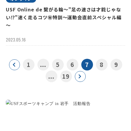
USF Online de 繋がる輪～"足の速さは才能じゃな
い⁉"速く走るコツ㊙特訓～運動会直前スペシャル編
～
2023.05.16
1
...
5
6
7
8
9
...
19