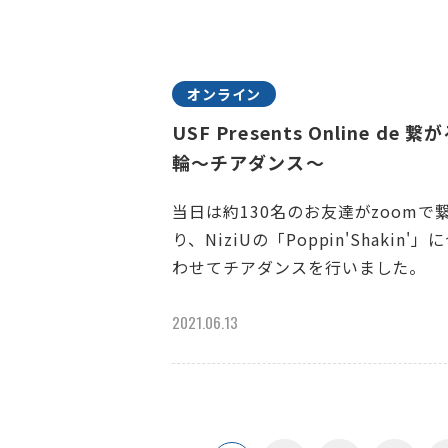
オンライン
USF Presents Online de 繋
輪～チアダンス～
当日は約130名のお友達がzoomで
り、NiziUの「Poppin'Shakin'」
わせてチアダンスを行いました。
2021.06.13