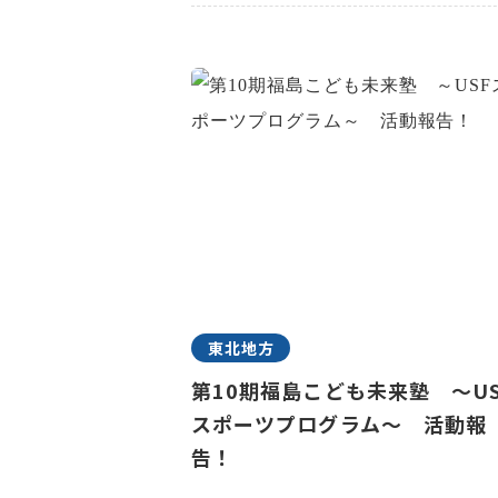
東北地方
第10期福島こども未来塾 ～US
スポーツプログラム～ 活動報
告！