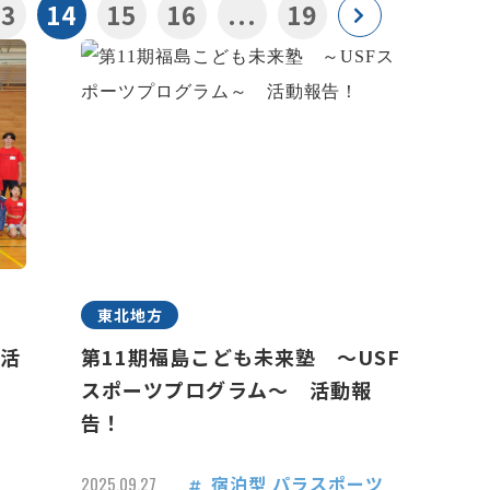
13
14
15
16
...
19
東北地方
 活
第11期福島こども未来塾 ～USF
スポーツプログラム～ 活動報
告！
宿泊型
パラスポーツ
2025.09.27