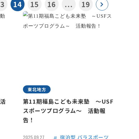
13
14
15
16
...
19
東北地方
 活
第11期福島こども未来塾 ～USF
スポーツプログラム～ 活動報
告！
宿泊型
パラスポーツ
2025.09.27