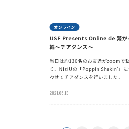
オンライン
USF Presents Online de 繋
輪～チアダンス～
当日は約130名のお友達がzoomで
り、NiziUの「Poppin'Shakin'」
わせてチアダンスを行いました。
2021.06.13