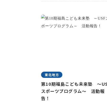
東北地方
第10期福島こども未来塾 ～US
スポーツプログラム～ 活動報
告！