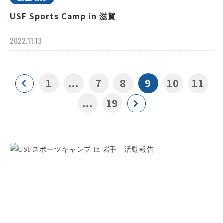
USF Sports Camp in 滋賀
2022.11.13
1
...
7
8
9
10
11
...
19