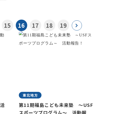
15
16
17
18
19
東北地方
 活
第11期福島こども未来塾 ～USF
スポーツプログラム～ 活動報