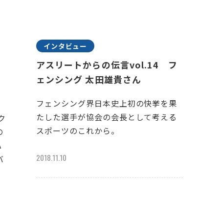
インタビュー
アスリートからの伝言vol.14 フ
ェンシング 太田雄貴さん
フェンシング界日本史上初の快挙を果
たした選手が協会の会長として考える
ク
スポーツのこれから。
の
A
2018.11.10
バ