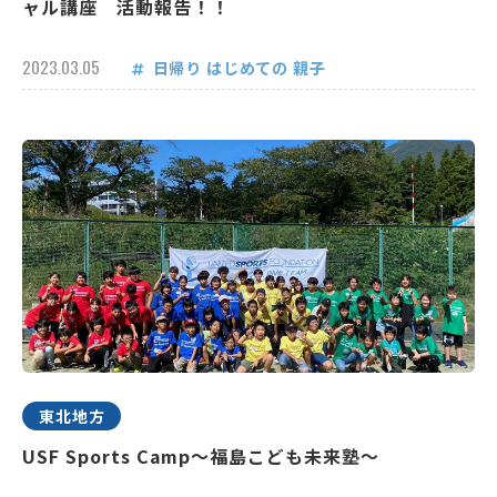
ャル講座 活動報告！！
2023.03.05
日帰り
はじめての
親子
東北地方
USF Sports Camp～福島こども未来塾～