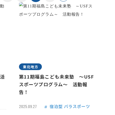
東北地方
 活
第11期福島こども未来塾 ～USF
スポーツプログラム～ 活動報
告！
宿泊型
パラスポーツ
2025.09.27