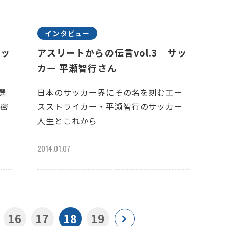
インタビュー
サッ
アスリートからの伝言vol.3 サッ
カー 平瀬智行さん
選
日本のサッカー界にその名を刻むエー
秘密
スストライカー・平瀬智行のサッカー
人生とこれから
2014.01.07
16
17
18
19