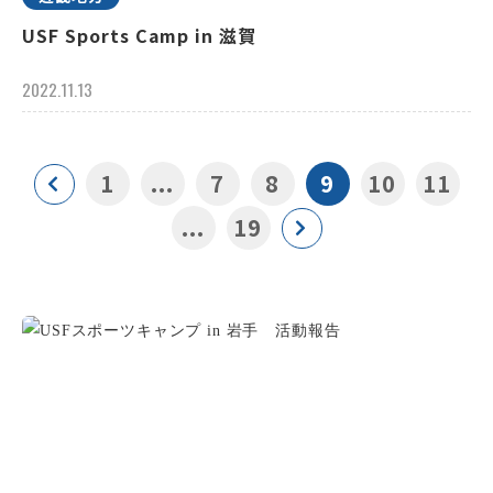
USF Sports Camp in 滋賀
2022.11.13
1
...
7
8
9
10
11
...
19