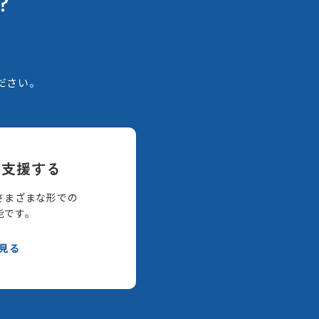
？
。
ださい。
て支援する
さまざまな形での
能です。
見る