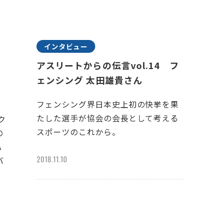
インタビュー
アスリートからの伝言vol.14 フ
ェンシング 太田雄貴さん
フェンシング界日本史上初の快挙を果
たした選手が協会の会長として考える
ク
スポーツのこれから。
の
A
2018.11.10
バ