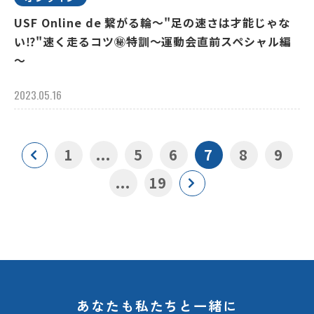
USF Online de 繋がる輪～"足の速さは才能じゃな
い⁉"速く走るコツ㊙特訓～運動会直前スペシャル編
～
2023.05.16
1
...
5
6
7
8
9
...
19
あなたも私たちと一緒に