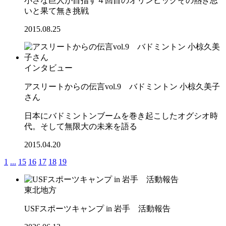
小さな巨人が目指す４回目のオリンピックその熱き思
いと果て無き挑戦
2015.08.25
インタビュー
アスリートからの伝言vol.9 バドミントン 小椋久美子
さん
日本にバドミントンブームを巻き起こしたオグシオ時
代。そして無限大の未来を語る
2015.04.20
1
...
15
16
17
18
19
東北地方
USFスポーツキャンプ in 岩手 活動報告