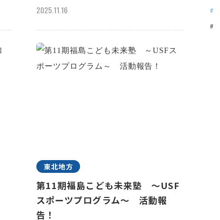
2025.11.16
東北地方
n
第11期福島こども未来塾 ～USF
スポーツプログラム～ 活動報
告！