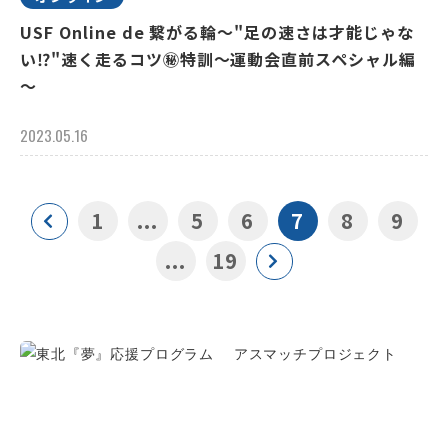
USF Online de 繋がる輪～"足の速さは才能じゃな
い⁉"速く走るコツ㊙特訓～運動会直前スペシャル編
～
2023.05.16
1
...
5
6
7
8
9
...
19