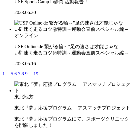
USF Sports Camp in静岡 活動報告！
2023.06.20
オンライン
USF Online de 繋がる輪～"足の速さは才能じゃな
い⁉"速く走るコツ㊙特訓～運動会直前スペシャル編～
2023.05.16
1
...
5
6
7
8
9
...
19
東北地方
東北『夢』応援プログラム アスマッチプロジェクト
東北『夢』応援プログラムにて、スポーツクリニック
を開催しました！