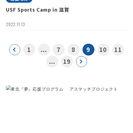
USF Sports Camp in 滋賀
2022.11.13
1
...
7
8
9
10
11
...
19