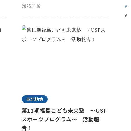
2025.11.16
東北地方
n
第11期福島こども未来塾 ～USF
スポーツプログラム～ 活動報
告！