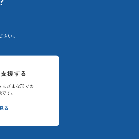
？
。
ださい。
て支援する
さまざまな形での
能です。
見る