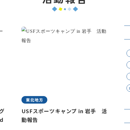
東北地方
ラグ
USFスポーツキャンプ in 岩手 活
d
動報告