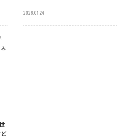
2026.01.24
で世
おど