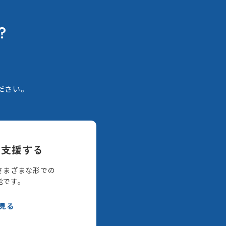
？
。
ださい。
て支援する
さまざまな形での
能です。
見る