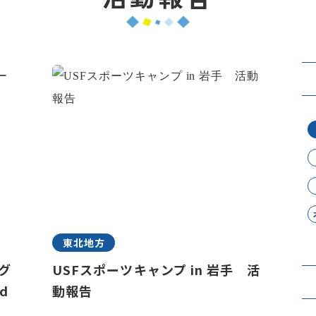
東北地方
ラグ
USFスポーツキャンプ in 岩手 活
d
動報告