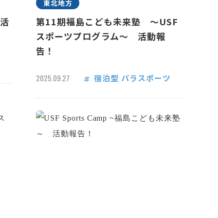
東北地方
 活
第11期福島こども未来塾 ～USF
スポーツプログラム～ 活動報
告！
宿泊型
パラスポーツ
2025.09.27