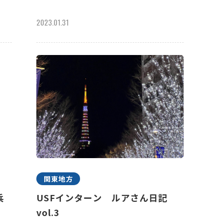
2023.01.31
関東地方
兵
USFインターン ルアさん日記
vol.3