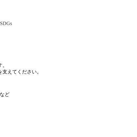
SDGs
。
す。
を支えてください。
フなど