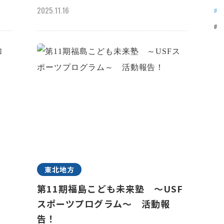
2025.11.16
東北地方
n
第11期福島こども未来塾 ～USF
スポーツプログラム～ 活動報
告！