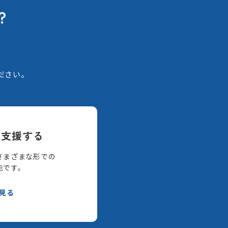
？
。
ださい。
て支援する
さまざまな形での
能です。
見る