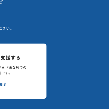
？
。
ださい。
て支援する
さまざまな形での
能です。
見る