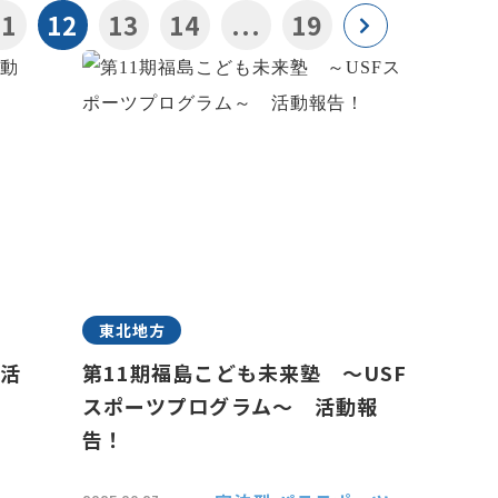
11
12
13
14
...
19
東北地方
 活
第11期福島こども未来塾 ～USF
スポーツプログラム～ 活動報
告！