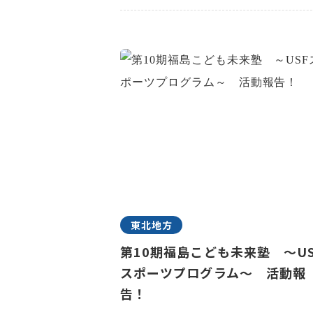
東北地方
第10期福島こども未来塾 ～US
スポーツプログラム～ 活動報
告！