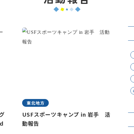
東北地方
ラグ
USFスポーツキャンプ in 岩手 活
d
動報告