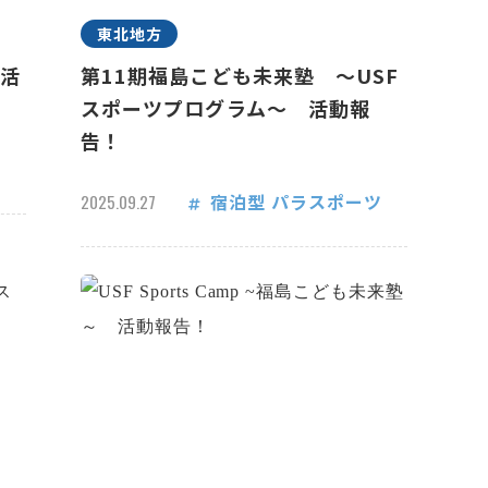
東北地方
 活
第11期福島こども未来塾 ～USF
スポーツプログラム～ 活動報
告！
宿泊型
パラスポーツ
2025.09.27