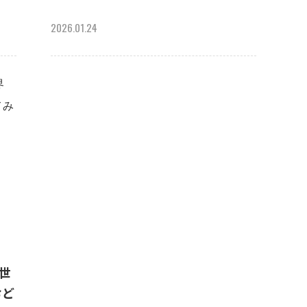
2026.01.24
で世
おど