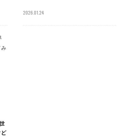
2026.01.24
で世
おど