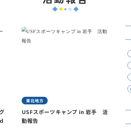
東北地方
ラグ
USFスポーツキャンプ in 岩手 活
d
動報告