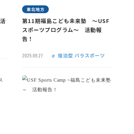
東北地方
 活
第11期福島こども未来塾 ～USF
スポーツプログラム～ 活動報
告！
宿泊型
パラスポーツ
2025.09.27