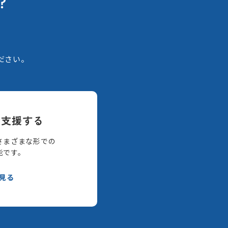
？
。
ださい。
て支援する
さまざまな形での
能です。
見る