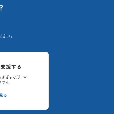
？
。
ださい。
て支援する
さまざまな形での
能です。
見る