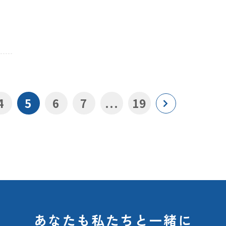
4
5
6
7
...
19
あなたも私たちと一緒に