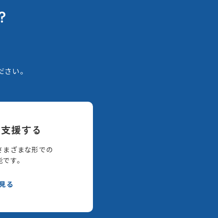
？
。
ださい。
て支援する
さまざまな形での
能です。
見る