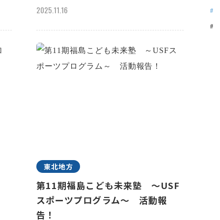
2025.11.16
東北地方
n
第11期福島こども未来塾 ～USF
スポーツプログラム～ 活動報
告！