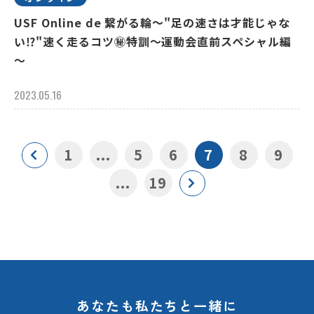
USF Online de 繋がる輪～"足の速さは才能じゃな
い⁉"速く走るコツ㊙特訓～運動会直前スペシャル編
～
2023.05.16
1
...
5
6
7
8
9
...
19
あなたも私たちと一緒に