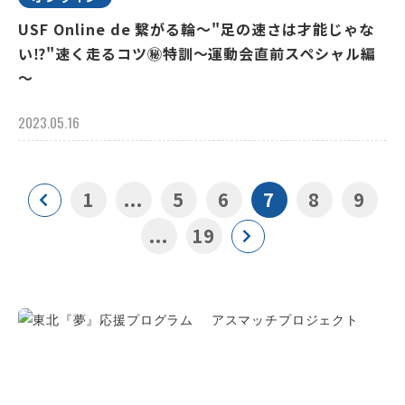
USF Online de 繋がる輪～"足の速さは才能じゃな
い⁉"速く走るコツ㊙特訓～運動会直前スペシャル編
～
2023.05.16
1
...
5
6
7
8
9
...
19