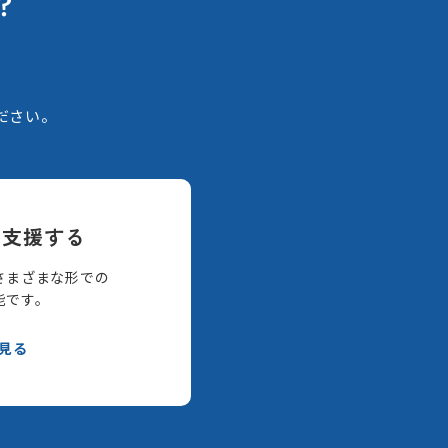
？
。
ださい。
て支援する
さまざまな形での
能です。
見る