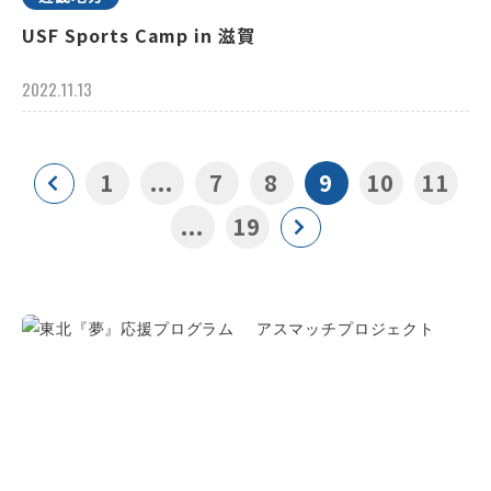
USF Sports Camp in 滋賀
2022.11.13
1
...
7
8
9
10
11
...
19