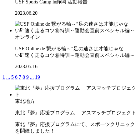
USF Sports Camp in静岡 活動報告！
2023.06.20
オンライン
USF Online de 繋がる輪～"足の速さは才能じゃな
い⁉"速く走るコツ㊙特訓～運動会直前スペシャル編～
2023.05.16
1
...
5
6
7
8
9
...
19
東北地方
東北『夢』応援プログラム アスマッチプロジェクト
東北『夢』応援プログラムにて、スポーツクリニック
を開催しました！