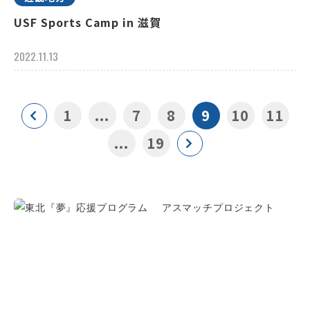
USF Sports Camp in 滋賀
2022.11.13
1
...
7
8
9
10
11
...
19